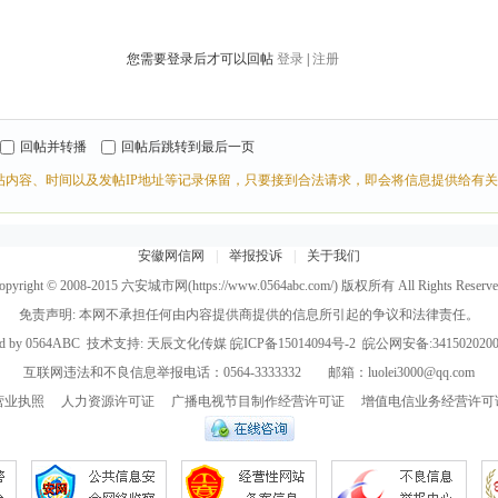
您需要登录后才可以回帖
登录
|
注册
回帖并转播
回帖后跳转到最后一页
帖内容、时间以及发帖IP地址等记录保留，只要接到合法请求，即会将信息提供给有
安徽网信网
|
举报投诉
|
关于我们
opyright © 2008-2015
六安城市网
(https://www.0564abc.com/) 版权所有 All Rights Reserve
免责声明: 本网不承担任何由内容提供商提供的信息所引起的争议和法律责任。
d by
0564ABC
技术支持:
天辰文化传媒
皖ICP备15014094号-2
皖公网安备:3415020200
互联网违法和不良信息举报电话：0564-3333332 邮箱：luolei3000@qq.com
营业执照
人力资源许可证
广播电视节目制作经营许可证
增值电信业务经营许可