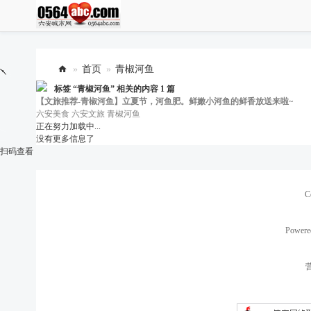
»
首页
»
青椒河鱼
标签 “
六
青椒河鱼
” 相关的内容 1 篇
【文旅推荐-青椒河鱼】立夏节，河鱼肥。鲜嫩小河鱼的鲜香放送来啦~
安
六安美食
六安文旅
青椒河鱼
正在努力加载中...
城
没有更多信息了
市
扫码查看
网
C
Powere