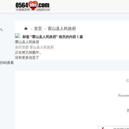
»
首页
»
霍山县人民政府
标签 “
六
霍山县人民政府
” 相关的内容 1 篇
霍山县人民政府
安
县区管委
霍山县人民政府
正在努力加载中...
城
没有更多信息了
市
扫码查看
网
C
Powere